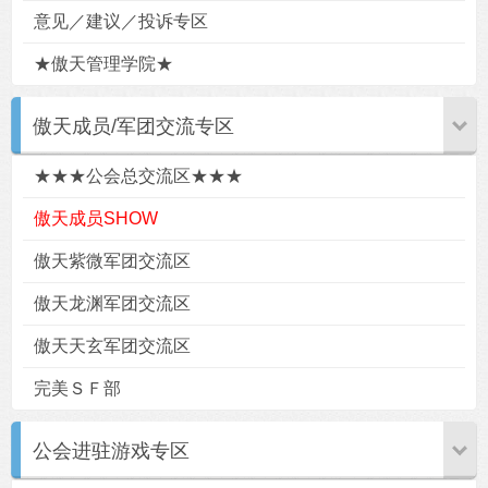
意见／建议／投诉专区
★傲天管理学院★
傲天成员/军团交流专区
★★★公会总交流区★★★
傲天成员SHOW
傲天紫微军团交流区
傲天龙渊军团交流区
傲天天玄军团交流区
完美ＳＦ部
公会进驻游戏专区