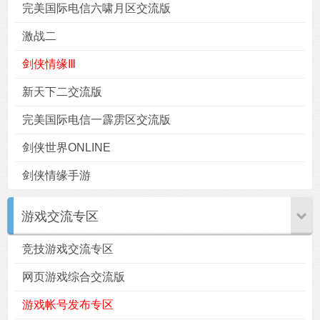
完美国际电信六啸月区交流版
激战二
剑侠情缘Ⅲ
新天下二交流版
用户
版块
搜索
完美国际电信一霹雳区交流版
剑侠世界ONLINE
剑侠情缘手游
游戏交流专区
竞技游戏交流专区
网页游戏综合交流版
游戏帐号发布专区