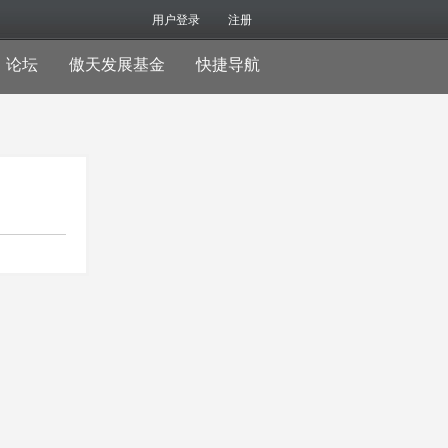
用户登录
注册
论坛
傲天发展基金
快捷导航