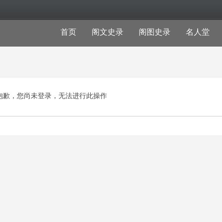
首页
阁文史录
阁图史录
名人堂
抱歉，您尚未登录，无法进行此操作