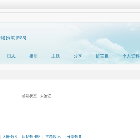
复制]
[分享]
[RSS]
日志
相册
主题
分享
留言板
个人资料
邮箱状态
未验证
|
相册数 0
|
回帖数 499
|
主题数 86
|
分享数 0