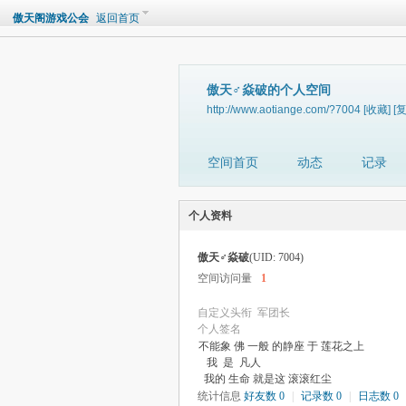
傲天阁游戏公会
返回首页
傲天♂焱破的个人空间
http://www.aotiange.com/?7004
[收藏]
[
空间首页
动态
记录
个人资料
傲天♂焱破
(UID: 7004)
空间访问量
1
自定义头衔
军团长
个人签名
不能象 佛 一般 的静座 于 莲花之上
我 是 凡人
我的 生命 就是这 滚滚红尘
统计信息
好友数 0
|
记录数 0
|
日志数 0