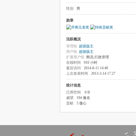
性别
男
勋章
活跃概况
管理组
超级版主
用户组
超级版主
扩展用户组
阁员,行政管理
在线时间
910 小时
最后访问
2014-8-11 14:40
上次发表时间
2013-3-14 17:27
统计信息
已用空间
0 B
威望
194 傲名
贡献
5 傲心